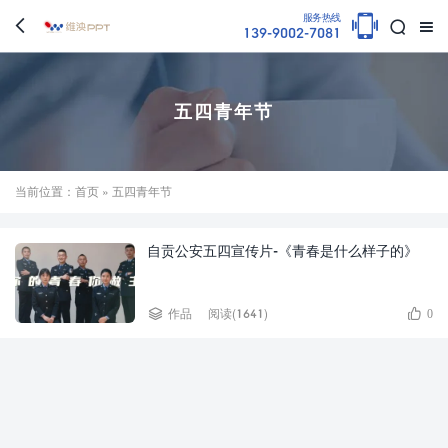

服务热线



139-9002-7081
五四青年节
当前位置：
首页
» 五四青年节
自贡公安五四宣传片-《青春是什么样子的》


作品
阅读(1641)
0