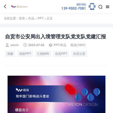

服务热线



139-9002-7081
当前位置：
首页
»
作品
»
PPT
» 正文
自贡市公安局出入境管理支队党支队党建汇报



admin
2025-07-05
PPT
/
作品
阅读(1597)
党建
党政PPT
汇报材料
自贡PPT
自贡公安