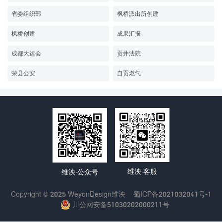
省委组织部
枫桥派出所创建
枫桥创建
成果汇报
成都大运会
贡井法院
荣县公安
自贡燃气
维泱·客服
维泱·公众号
Copyright © 2025 WeyonDesign维泱
蜀ICP备2021032041号-1
川公网安备51030202000211号