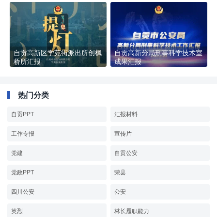
自贡高新区学苑街派出所创枫
自贡高新分局刑事科学技术室
桥所汇报
成果汇报
热门分类
自贡PPT
汇报材料
工作专报
宣传片
党建
自贡公安
党政PPT
荣县
四川公安
公安
英烈
林长履职能力