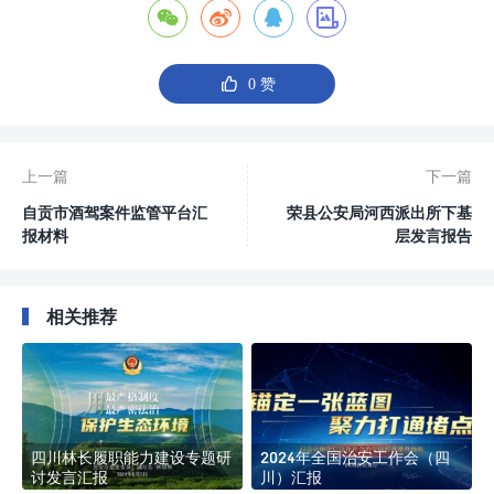





0
赞
上一篇
下一篇
自贡市酒驾案件监管平台汇
荣县公安局河西派出所下基
报材料
层发言报告
相关推荐
四川林长履职能力建设专题研
2024年全国治安工作会（四
讨发言汇报
川）汇报