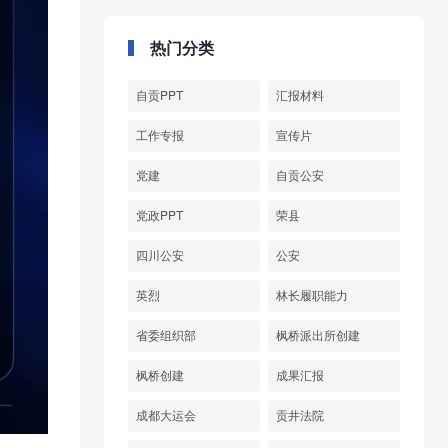
热门分类
自贡PPT
汇报材料
工作专报
宣传片
党建
自贡公安
党政PPT
荣县
四川公安
公安
英烈
林长履职能力
省委组织部
枫桥派出所创建
枫桥创建
成果汇报
成都大运会
贡井法院