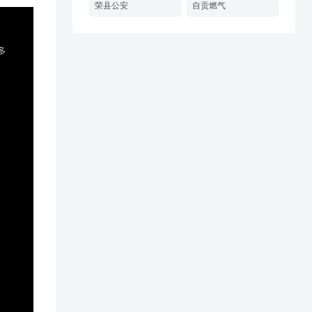
荣县公安
自贡燃气