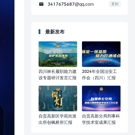

3417675687@qq.com
复制
最新发布
四川林长履职能力建
2024年全国治安工
设专题研讨发言汇报
作会（四川）汇报
自贡高新区学苑街派
自贡高新分局刑事科
出所创枫桥所汇报
学技术室成果汇报