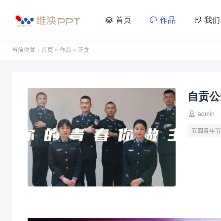
首页
作品
我们



当前位置：
首页
»
作品
» 正文
自贡公

admin
五四青年节