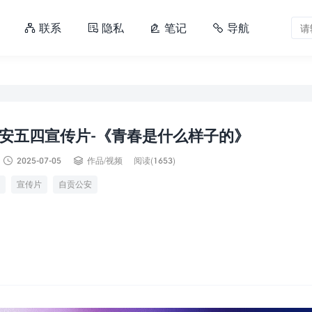
联系
隐私
笔记
导航




安五四宣传片-《青春是什么样子的》


2025-07-05
作品
/
视频
阅读(1653)
宣传片
自贡公安