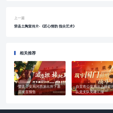
上一篇
荣县土陶宣传片-《匠心情韵 指尖艺术》
相关推荐
荣县公安局河西派出所下基
自贡市公安局出入境管
层发言报告
队党支队党建汇报