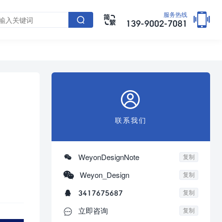

服务热线


139-9002-7081

联系我们

WeyonDesignNote
复制

Weyon_Design
复制

3417675687
复制

立即咨询
复制