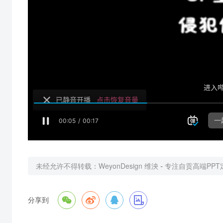
未经允许不得转载：
WeyonDesign 维泱 - 专注自贡高端PP




分享到