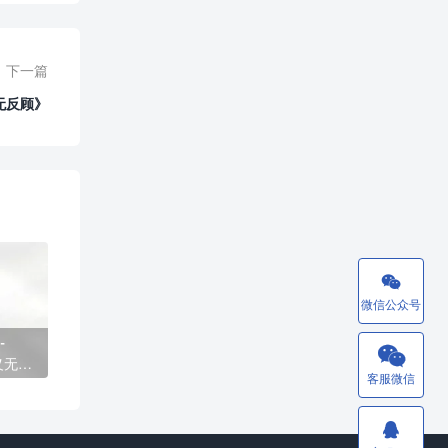
下一篇
无反顾》

微信公众号
-

义无反
客服微信
